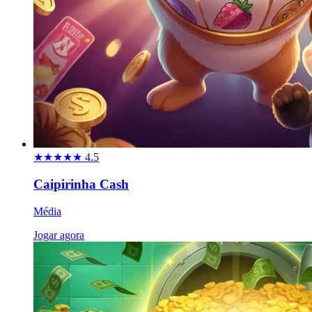
★★★★★
4.5
Caipirinha Cash
Média
Jogar agora