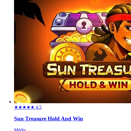
★★★★★
4.5
Sun Treasure Hold And Win
Média