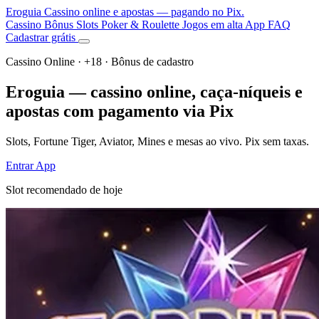
Eroguia
Cassino online e apostas — pagando no Pix.
Cassino
Bônus
Slots
Poker & Roulette
Jogos em alta
App
FAQ
Cadastrar grátis
Cassino Online · +18 · Bônus de cadastro
Eroguia — cassino online, caça-níqueis e
apostas com pagamento via Pix
Slots, Fortune Tiger, Aviator, Mines e mesas ao vivo. Pix sem taxas.
Entrar
App
Slot recomendado de hoje