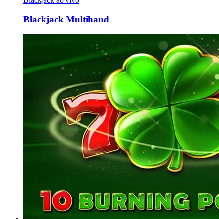
Blackjack ao vivo
Blackjack Multihand