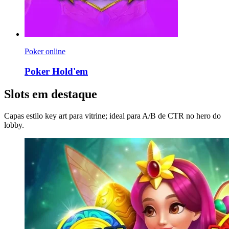
Poker online
Poker Hold'em
Slots em destaque
Capas estilo key art para vitrine; ideal para A/B de CTR no hero do
lobby.