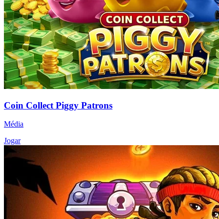
Coin Collect Piggy Patrons
Média
Jogar