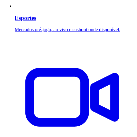
Esportes
Mercados pré-jogo, ao vivo e cashout onde disponível.