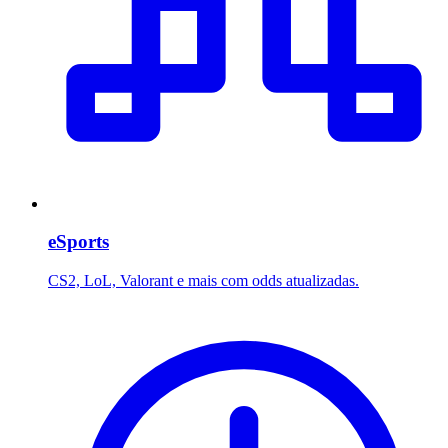
eSports
CS2, LoL, Valorant e mais com odds atualizadas.