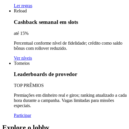
Ler regras
Reload
Cashback semanal em slots
até 15%
Percentual conforme nível de fidelidade; crédito como saldo
bônus com rollover reduzido.
Ver níveis
Torneios
Leaderboards de provedor
TOP PRÊMIOS
Premiações em dinheiro real e giros; ranking atualizado a cada
hora durante a campanha. Vagas limitadas para missões
especiais.
Participar
Explore o lobby